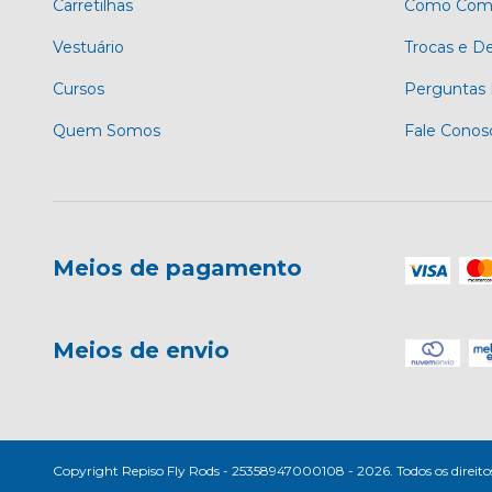
Carretilhas
Como Comp
Vestuário
Trocas e D
Cursos
Perguntas 
Quem Somos
Fale Conos
Meios de pagamento
Meios de envio
Copyright Repiso Fly Rods - 25358947000108 - 2026. Todos os direitos