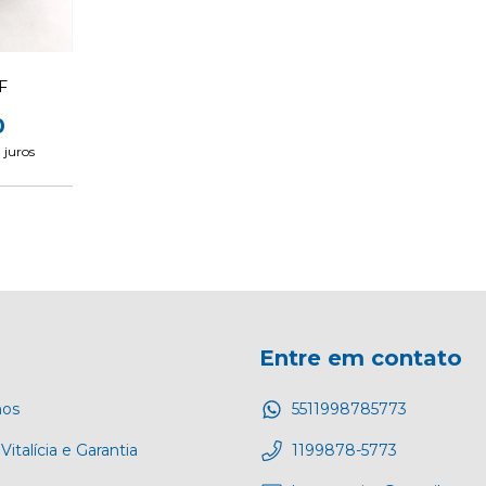
F
0
 juros
Entre em contato
os
5511998785773
Vitalícia e Garantia
1199878-5773