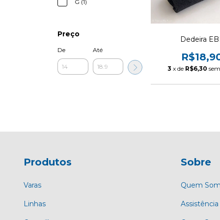
G (1)
Preço
Dedeira EB
De
Até
R$18,9
3
x de
R$6,30
sem
Produtos
Sobre
Varas
Quem Som
Linhas
Assistência 