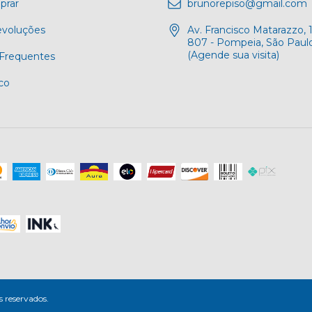
rar
brunorepiso@gmail.com
evoluções
Av. Francisco Matarazzo, 1
807 - Pompeia, São Paulo
(Agende sua visita)
Frequentes
co
 reservados.