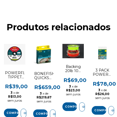
Produtos relacionados
Backing
3 PACK
20lb 100
POWERFLEX
BONEFISH
POWERFLE
metros
TIPPET
QUICKSHOOTER
LEADER
R$69,00
30YD
WF5F
9FT
R$78,00
R$39,00
R$659,00
3
x de
3
x de
R$23,00
3
x de
3
x de
R$26,00
sem juros
R$13,00
R$219,67
sem juros
sem juros
sem juros
COMPRAR
COMPRAR
COMPRAR