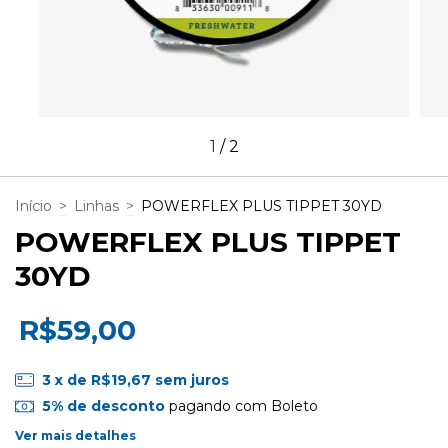
1
/
2
Início
>
Linhas
>
POWERFLEX PLUS TIPPET 30YD
POWERFLEX PLUS TIPPET
30YD
R$59,00
3
x de
R$19,67
sem juros
5% de desconto
pagando com Boleto
Ver mais detalhes