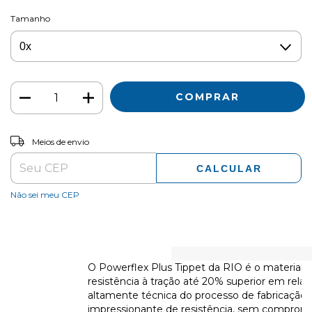
Tamanho
ALTERAR CEP
Entregas para o CEP:
Meios de envio
CALCULAR
Não sei meu CEP
O Powerflex Plus Tippet da RIO é o material de
resistência à tração até 20% superior em rela
altamente técnica do processo de fabricação 
impressionante de resistência, sem compromete